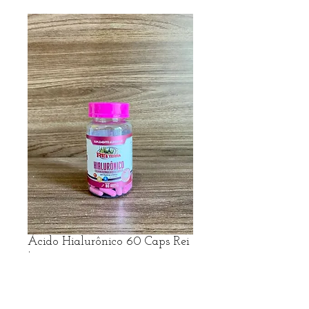
Ácido Hialurônico 60 Caps Rei
terra
Preço
R$ 26,39
R$ frete no Whatsapp