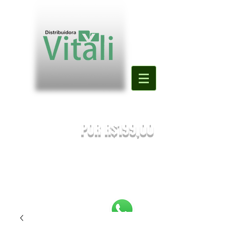
Valor mínimo para primeira compra
DE R$500,00
POR R$199,00
PREÇOS SUJEITOS À ALTERAÇÃO SEM AVISO PRÉVIO.
Enviaremos o orçamento do seu pedido. Em caso de falta
será
sugestionada uma nova substituição.
FRETE A COMBINAR [NÃO É FRETE GRATIS]
PEDIDOS ABAIXO DE R$199,90 SERÃO
REEMBOLSADOS.