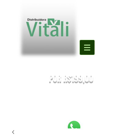
Valor mínimo para primeira compra
DE R$500,00
POR R$199,00
PREÇOS SUJEITOS À ALTERAÇÃO SEM AVISO PRÉVIO.
Enviaremos o orçamento do seu pedido. Em caso de falta
será
sugestionada uma nova substituição.
FRETE A COMBINAR [NÃO É FRETE GRATIS]
PEDIDOS ABAIXO DE R$199,90 SERÃO
REEMBOLSADOS.