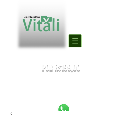
Valor mínimo para primeira compra
DE R$500,00
POR R$199,00
PREÇOS SUJEITOS À ALTERAÇÃO SEM AVISO PRÉVIO.
Enviaremos o orçamento do seu pedido. Em caso de falta
será
sugestionada uma nova substituição.
FRETE A COMBINAR [NÃO É FRETE GRATIS]
PEDIDOS ABAIXO DE R$199,90 SERÃO
REEMBOLSADOS.