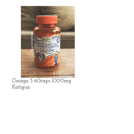
Ômega 3 60caps 1000mg
Katigua
Preço
R$ 21,39
R$ frete no Whatsapp
Adicionar ao carrinho