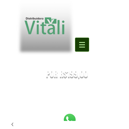
Valor mínimo para primeira compra
DE R$500,00
POR R$199,00
PREÇOS SUJEITOS À ALTERAÇÃO SEM AVISO PRÉVIO.
Enviaremos o orçamento do seu pedido. Em caso de falta
será
sugestionada uma nova substituição.
FRETE A COMBINAR [NÃO É FRETE GRATIS]
PEDIDOS ABAIXO DE R$199,90 SERÃO
REEMBOLSADOS.