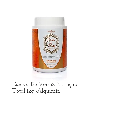
Escova De Verniz Nutrição
Total 1kg -Alquimia
Preço
R$ 56,59
R$ frete no Whatsapp
Adicionar ao carrinho