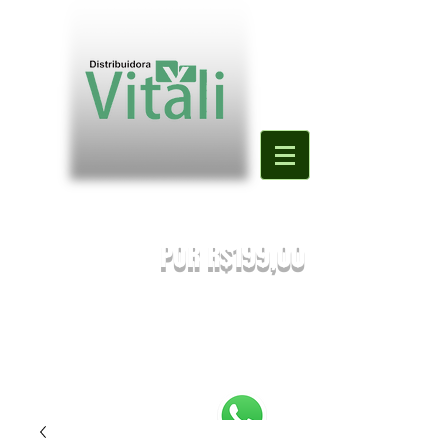
Valor mínimo para primeira compra
DE R$500,00
POR R$199,00
PREÇOS SUJEITOS À ALTERAÇÃO SEM AVISO PRÉVIO.
Enviaremos o orçamento do seu pedido. Em caso de falta
será
sugestionada uma nova substituição.
FRETE A COMBINAR [NÃO É FRETE GRATIS]
PEDIDOS ABAIXO DE R$199,90 SERÃO
REEMBOLSADOS.