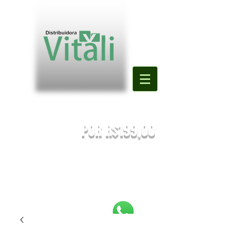
Valor mínimo para primeira compra
DE R$500,00
POR R$199,00
PREÇOS SUJEITOS À ALTERAÇÃO SEM AVISO PRÉVIO.
Enviaremos o orçamento do seu pedido. Em caso de falta
será
sugestionada uma nova substituição.
FRETE A COMBINAR [NÃO É FRETE GRATIS]
PEDIDOS ABAIXO DE R$199,90 SERÃO
REEMBOLSADOS.