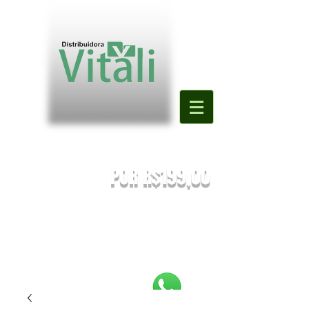
Valor mínimo para primeira compra
DE R$500,00
POR R$199,00
PREÇOS SUJEITOS À ALTERAÇÃO SEM AVISO PRÉVIO.
Enviaremos o orçamento do seu pedido. Em caso de falta
será
sugestionada uma nova substituição.
FRETE A COMBINAR [NÃO É FRETE GRATIS]
PEDIDOS ABAIXO DE R$199,90 SERÃO
REEMBOLSADOS.