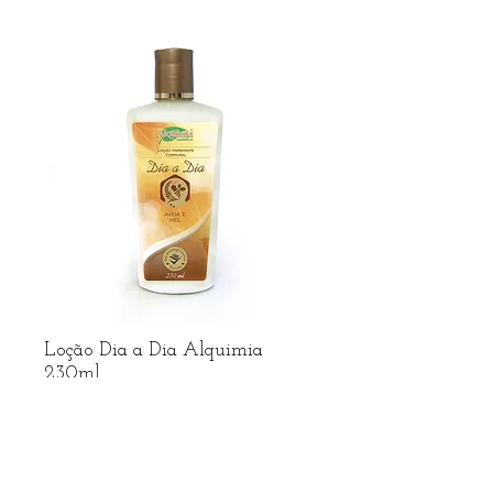
Loção Dia a Dia Alquimia
230ml
Preço
R$ 7,49
R$ frete no Whatsapp
Adicionar ao carrinho