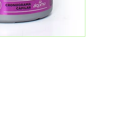
.
(19)98
om