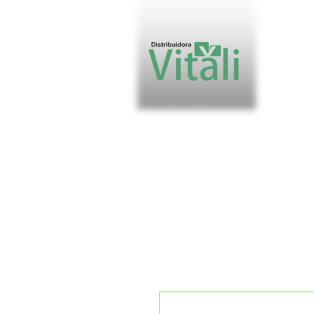
Valor míni
DE 
PREÇOS SUJ
Enviaremos o
será
sugesti
FRETE 
PEDIDO