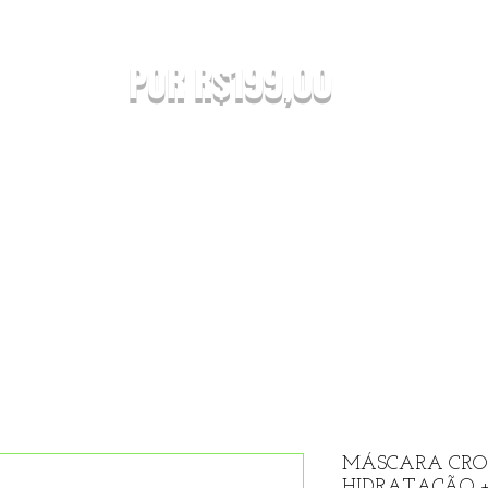
mo para primeira compra
R$500,00
POR R$199,00
EITOS À ALTERAÇÃO SEM AVISO PRÉVIO.
 orçamento do seu pedido. Em caso de falta
onada uma nova substituição.
A COMBINAR [NÃO É FRETE GRATIS]
S ABAIXO DE R$199,90 SERÃO REEMBOLSADOS.
Home
Comprar
Revendedore
MÁSCARA CRO
HIDRATAÇÃO + I