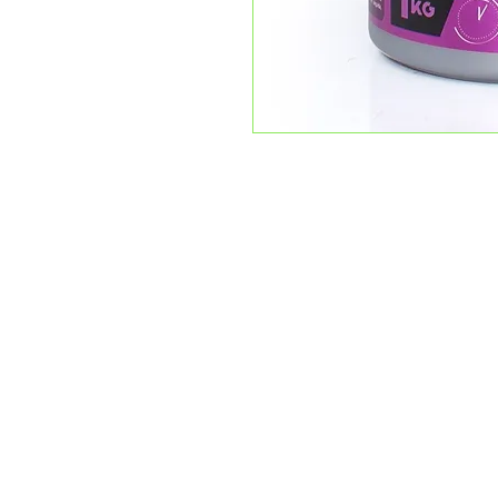
VITALI Distribuidora de Cosméticos
atendimento@vitalidistribuidora.c
3242
Desenvolvido e administrado por
Eduardo Vizioli