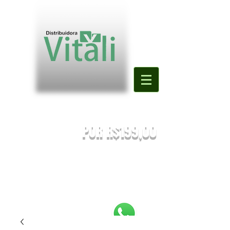
Valor mínimo para primeira compra
DE R$500,00
POR R$199,00
PREÇOS SUJEITOS À ALTERAÇÃO SEM AVISO PRÉVIO.
Enviaremos o orçamento do seu pedido. Em caso de falta
será
sugestionada uma nova substituição.
FRETE A COMBINAR [NÃO É FRETE GRATIS]
PEDIDOS ABAIXO DE R$199,90 SERÃO
REEMBOLSADOS.