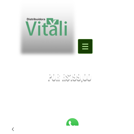
Valor mínimo para primeira compra
DE R$500,00
POR R$199,00
PREÇOS SUJEITOS À ALTERAÇÃO SEM AVISO PRÉVIO.
Enviaremos o orçamento do seu pedido. Em caso de falta
será
sugestionada uma nova substituição.
FRETE A COMBINAR [NÃO É FRETE GRATIS]
PEDIDOS ABAIXO DE R$199,90 SERÃO
REEMBOLSADOS.