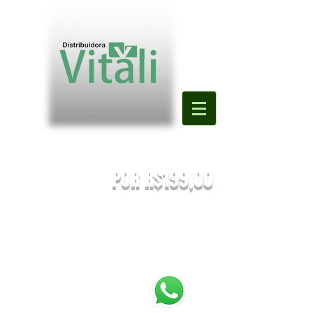
Valor mínimo para primeira compra
DE R$500,00
POR R$199,00
PREÇOS SUJEITOS À ALTERAÇÃO SEM AVISO PRÉVIO.
Enviaremos o orçamento do seu pedido. Em caso de falta
será
sugestionada uma nova substituição.
FRETE A COMBINAR [NÃO É FRETE GRATIS]
PEDIDOS ABAIXO DE R$199,90 SERÃO
REEMBOLSADOS.