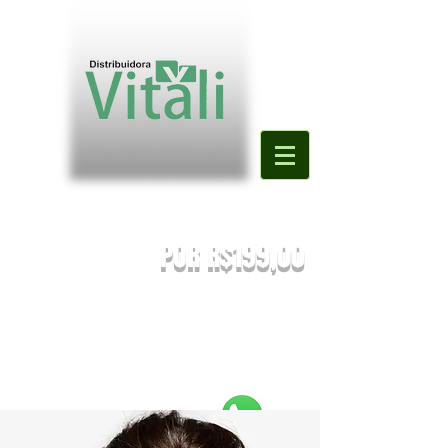
Valor mínimo para primeira compra
DE R$500,00
POR R$199,00
PREÇOS SUJEITOS À ALTERAÇÃO SEM AVISO PRÉVIO.
Enviaremos o orçamento do seu pedido. Em caso de falta
será
sugestionada uma nova substituição.
FRETE A COMBINAR [NÃO É FRETE GRATIS]
PEDIDOS ABAIXO DE R$199,90 SERÃO
REEMBOLSADOS.