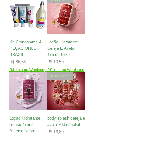
Kit Cronograma 4
Loção Hidratante
PEÇAS ONIXX
Cereja E Avela
BRASIL
475ml Belkit
Preço
Preço
R$ 86,58
R$ 10,59
R$ frete no Whatsapp
R$ frete no Whatsapp
novidade
Loção Hidratante
body splash cereja e
Sense 475ml
avelã 200ml belkit
Ameixa Negra -
Preço
R$ 16,89
Belkit
R$ frete no Whatsapp