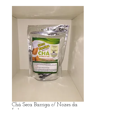
Chá Seca Barriga c/ Nozes da
Índia
Preço
R$ 5,99
R$ frete no Whatsapp