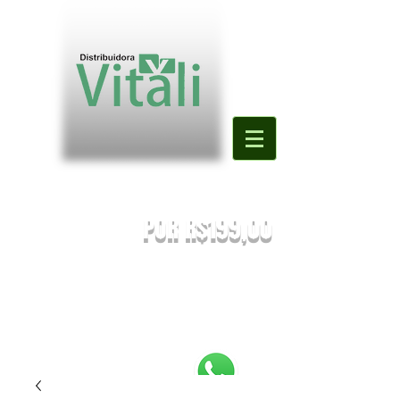
Valor mínimo para primeira compra
DE R$500,00
POR R$199,00
PREÇOS SUJEITOS À ALTERAÇÃO SEM AVISO PRÉVIO.
Enviaremos o orçamento do seu pedido. Em caso de falta
será
sugestionada uma nova substituição.
FRETE A COMBINAR [NÃO É FRETE GRATIS]
PEDIDOS ABAIXO DE R$199,90 SERÃO
REEMBOLSADOS.