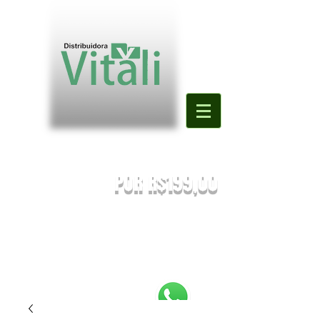
Valor mínimo para primeira compra
DE R$500,00
POR R$199,00
PREÇOS SUJEITOS À ALTERAÇÃO SEM AVISO PRÉVIO.
Enviaremos o orçamento do seu pedido. Em caso de falta
será
sugestionada uma nova substituição.
FRETE A COMBINAR [NÃO É FRETE GRATIS]
PEDIDOS ABAIXO DE R$199,90 SERÃO
REEMBOLSADOS.