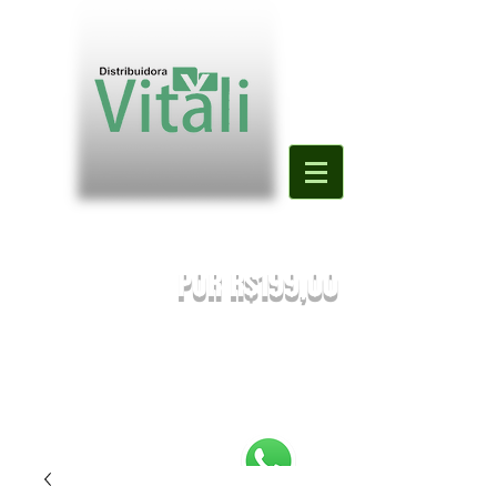
Valor mínimo para primeira compra
DE R$500,00
POR R$199,00
PREÇOS SUJEITOS À ALTERAÇÃO SEM AVISO PRÉVIO.
Enviaremos o orçamento do seu pedido. Em caso de falta
será
sugestionada uma nova substituição.
FRETE A COMBINAR [NÃO É FRETE GRATIS]
PEDIDOS ABAIXO DE R$199,90 SERÃO
REEMBOLSADOS.