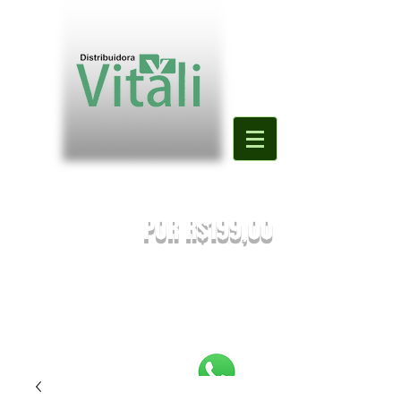
Valor mínimo para primeira compra
DE R$500,00
POR R$199,00
PREÇOS SUJEITOS À ALTERAÇÃO SEM AVISO PRÉVIO.
Enviaremos o orçamento do seu pedido. Em caso de falta
será
sugestionada uma nova substituição.
FRETE A COMBINAR [NÃO É FRETE GRATIS]
PEDIDOS ABAIXO DE R$199,90 SERÃO
REEMBOLSADOS.