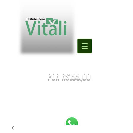
Valor mínimo para primeira compra
DE R$500,00
POR R$199,00
PREÇOS SUJEITOS À ALTERAÇÃO SEM AVISO PRÉVIO.
Enviaremos o orçamento do seu pedido. Em caso de falta
será
sugestionada uma nova substituição.
FRETE A COMBINAR [NÃO É FRETE GRATIS]
PEDIDOS ABAIXO DE R$199,90 SERÃO
REEMBOLSADOS.