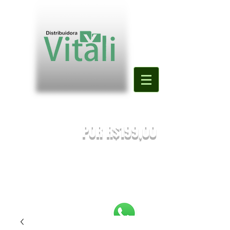
Valor mínimo para primeira compra
DE R$500,00
POR R$199,00
PREÇOS SUJEITOS À ALTERAÇÃO SEM AVISO PRÉVIO.
Enviaremos o orçamento do seu pedido. Em caso de falta
será
sugestionada uma nova substituição.
FRETE A COMBINAR [NÃO É FRETE GRATIS]
PEDIDOS ABAIXO DE R$199,90 SERÃO
REEMBOLSADOS.