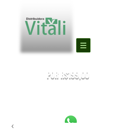
Valor mínimo para primeira compra
DE R$500,00
POR R$199,00
PREÇOS SUJEITOS À ALTERAÇÃO SEM AVISO PRÉVIO.
Enviaremos o orçamento do seu pedido. Em caso de falta
será
sugestionada uma nova substituição.
FRETE A COMBINAR [NÃO É FRETE GRATIS]
PEDIDOS ABAIXO DE R$199,90 SERÃO
REEMBOLSADOS.