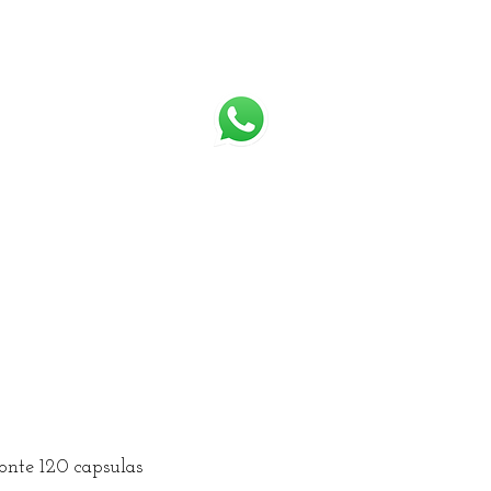
s
Contato
onte 120 capsulas