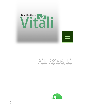
Valor mínimo para primeira compra
DE R$500,00
POR R$199,00
PREÇOS SUJEITOS À ALTERAÇÃO SEM AVISO PRÉVIO.
Enviaremos o orçamento do seu pedido. Em caso de falta
será
sugestionada uma nova substituição.
FRETE A COMBINAR [NÃO É FRETE GRATIS]
PEDIDOS ABAIXO DE R$199,90 SERÃO
REEMBOLSADOS.