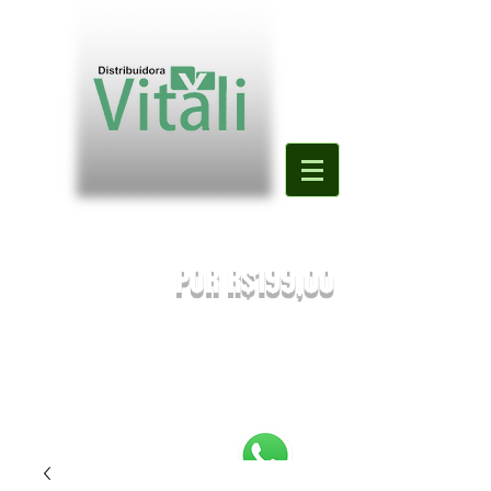
Valor mínimo para primeira compra
DE R$500,00
POR R$199,00
PREÇOS SUJEITOS À ALTERAÇÃO SEM AVISO PRÉVIO.
Enviaremos o orçamento do seu pedido. Em caso de falta
será
sugestionada uma nova substituição.
FRETE A COMBINAR [NÃO É FRETE GRATIS]
PEDIDOS ABAIXO DE R$199,90 SERÃO
REEMBOLSADOS.