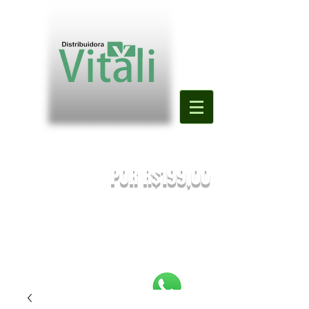
Valor mínimo para primeira compra
DE R$500,00
POR R$199,00
PREÇOS SUJEITOS À ALTERAÇÃO SEM AVISO PRÉVIO.
Enviaremos o orçamento do seu pedido. Em caso de falta
será
sugestionada uma nova substituição.
FRETE A COMBINAR [NÃO É FRETE GRATIS]
PEDIDOS ABAIXO DE R$199,90 SERÃO
REEMBOLSADOS.