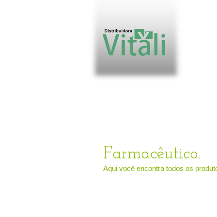
Valor míni
DE 
PREÇOS SUJ
Enviaremos o
será
sugesti
FRETE 
PEDIDO
Farmacêutico.
Aqui você encontra todos os produt