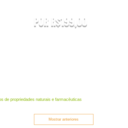
mo para primeira compra
R$500,00
POR R$199,00
EITOS À ALTERAÇÃO SEM AVISO PRÉVIO.
 orçamento do seu pedido. Em caso de falta
onada uma nova substituição.
A COMBINAR [NÃO É FRETE GRATIS]
S ABAIXO DE R$199,90 SERÃO REEMBOLSADOS.
Home
Comprar
Revendedore
os de propriedades naturais e farmacêuticas
Mostrar anteriores